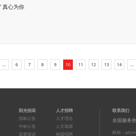
” 真心为你
...
6
7
8
9
10
11
12
13
14
...
阳光招采
人才招聘
联系我们
招标公告
人才理念
全国服务
中标公告
人文瑞源
邮箱：qdrywu
监督投诉
校园招聘